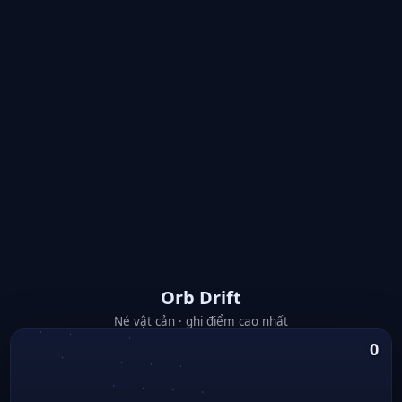
Orb Drift
Né vật cản · ghi điểm cao nhất
0