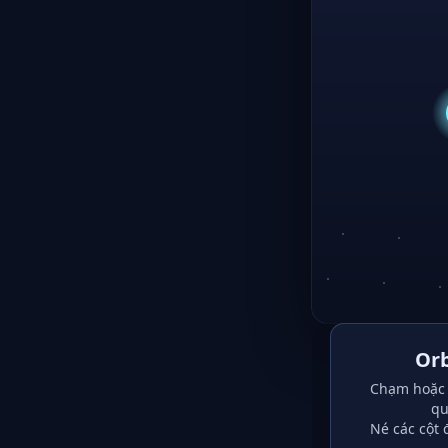
Orb
Chạm hoặc 
qu
Né các cột 