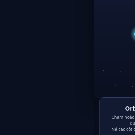
Orb
Chạm hoặc 
qu
Né các cột 