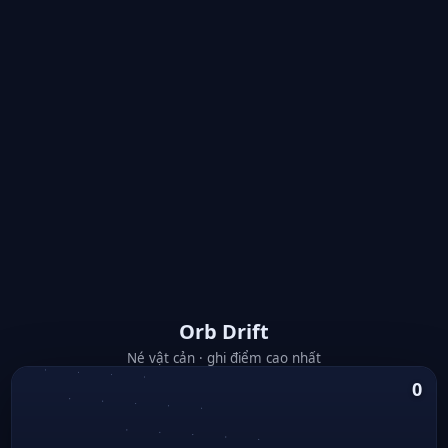
Orb Drift
Né vật cản · ghi điểm cao nhất
0