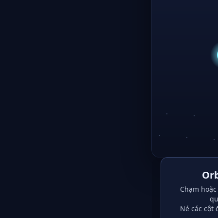
Orb
Chạm hoặc 
qu
Né các cột 