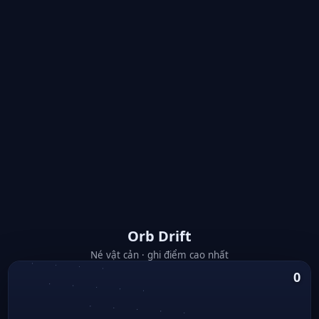
Orb Drift
Né vật cản · ghi điểm cao nhất
0